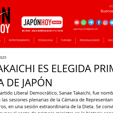
VI
Buenos 
japonhoy.info@gmail.com
EN VIVO - SÓLO MIÉRCOLES DE 17 A 18 HS
A
ENTRETENIMIENTO
TECNOLOGÍA
TURISMO
PERSONALIDADES
SOC
2025
AKAICHI ES ELEGIDA PR
A DE JAPÓN
Partido Liberal Democrático, Sanae Takaichi, fue nom
 las sesiones plenarias de la Cámara de Representant
s, en una sesión extraordinaria de la Dieta. Se convir