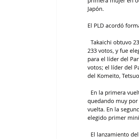
primera mujer en oc
Japón.
El PLD acordó forma
  Takaichi obtuvo 2
233 votos, y fue el
para el líder del P
votos; el líder del 
del Komeito, Tetsuo 
  En la primera vuel
quedando muy por d
vuelta. En la segund
elegido primer mini
  El lanzamiento de