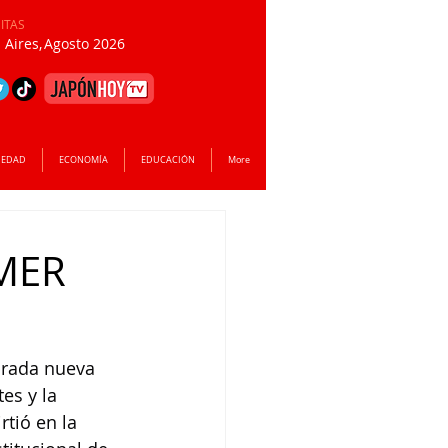
SITAS
Aires,
Agosto 2026
IEDAD
ECONOMÍA
EDUCACIÓN
More
IMER
brada nueva 
es y la 
tió en la 