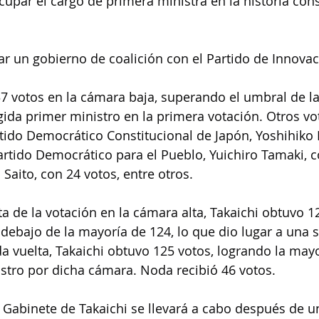
upar el cargo de primera ministra en la historia cons
r un gobierno de coalición con el Partido de Innovac
37 votos en la cámara baja, superando el umbral de l
egida primer ministro en la primera votación. Otros vo
artido Democrático Constitucional de Japón, Yoshihiko
Partido Democrático para el Pueblo, Yuichiro Tamaki, co
Saito, con 24 votos, entre otros.
ta de la votación en la cámara alta, Takaichi obtuvo 1
ebajo de la mayoría de 124, lo que dio lugar a una 
a vuelta, Takaichi obtuvo 125 votos, logrando la mayor
stro por dicha cámara. Noda recibió 46 votos.
l Gabinete de Takaichi se llevará a cabo después de u