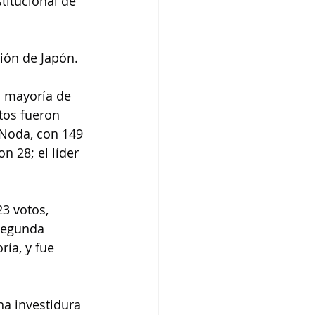
titucional de 
ión de Japón.
a mayoría de 
tos fueron 
 Noda, con 149 
n 28; el líder 
23 votos, 
segunda 
ía, y fue 
na investidura 