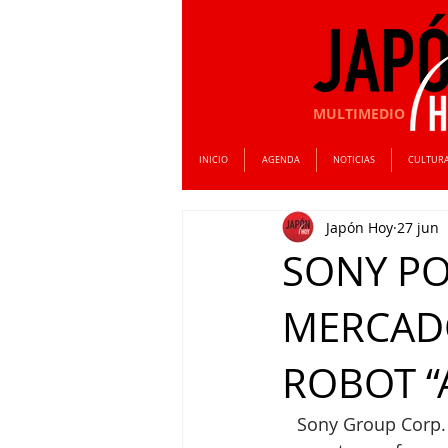
MULTIMEDIO
INICIO
AGENDA
NOTICIAS
CULTUR
Japón Hoy
27 jun
SONY PO
MERCAD
ROBOT “
  Sony Group Corp.