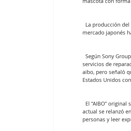
mascota con forma d
  La producción del modelo actual —el ERS-1000/W de color blanco marfil— para el 
mercado japonés ha 
  Según Sony Group, la venta de accesorios, la aplicación correspondiente y los 
servicios de repar
aibo, pero señaló 
Estados Unidos con
  El “AIBO” original se lanzó en 1999 y su producción se interrumpió en 2006. La versión 
actual se relanzó en
personas y leer exp