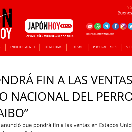
VI
Buenos 
japonhoy.info@gmail.com
EN VIVO - SÓLO MIÉRCOLES DE 17 A 18 HS
A
ENTRETENIMIENTO
TECNOLOGÍA
TURISMO
PERSONALIDADES
SOC
NDRÁ FIN A LAS VENTAS
O NACIONAL DEL PERR
AIBO”
 anunció que pondrá fin a las ventas en Estados Unid