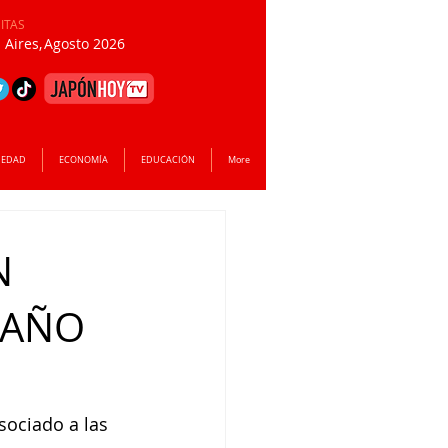
SITAS
Aires,
Agosto 2026
IEDAD
ECONOMÍA
EDUCACIÓN
More
N
 AÑO
sociado a las 