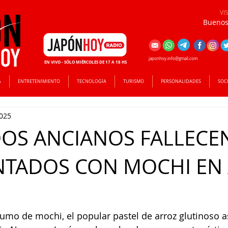
VI
Buenos 
japonhoy.info@gmail.com
EN VIVO - SÓLO MIÉRCOLES DE 17 A 18 HS
A
ENTRETENIMIENTO
TECNOLOGÍA
TURISMO
PERSONALIDADES
SOC
2025
DOS ANCIANOS FALLECE
NTADOS CON MOCHI EN
nsumo de mochi, el popular pastel de arroz glutinoso a