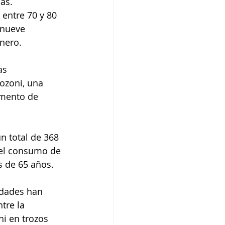
as.
entre 70 y 80 
 nueve 
enero.
as 
ozoni, una 
imento de 
n total de 368 
 el consumo de 
s de 65 años.
idades han 
tre la 
i en trozos 