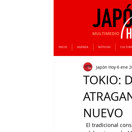
MULTIMEDIO
INICIO
AGENDA
NOTICIAS
CULTUR
Japón Hoy
6 ene 
TOKIO: 
ATRAGA
NUEVO
  El tradicional co