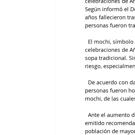
celebraciones de A
Según informó el D
años fallecieron tr
personas fueron tra
  El 
mochi, símbolo d
celebraciones de A
sopa tradicional. S
riesgo, especialme
  De acuerdo con dat
personas fueron hos
mochi, de las cuale
  Ante el aumento d
emitido recomendaci
población de mayor 