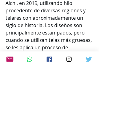
Aichi, en 2019, utilizando hilo 
procedente de diversas regiones y 
telares con aproximadamente un 
siglo de historia. Los diseños son 
principalmente estampados, pero 
cuando se utilizan telas más gruesas, 
se les aplica un proceso de 
decoloración en una fábrica de 
teñido en Tokio.
Con el objetivo de romper con la 
imagen estereotipada del maekake 
como simple vestimenta de 
comerciantes, Nishimura se 
expandió a mercados 
internacionales, incluyendo Nueva 
York y Londres. Desde entonces, sus 
productos han ganado 