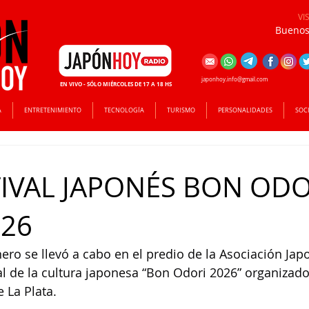
VI
Buenos 
japonhoy.info@gmail.com
EN VIVO - SÓLO MIÉRCOLES DE 17 A 18 HS
A
ENTRETENIMIENTO
TECNOLOGÍA
TURISMO
PERSONALIDADES
SOC
TIVAL JAPONÉS BON ODO
026
nero se llevó a cabo en el predio de la Asociación Jap
val de la cultura japonesa “Bon Odori 2026” organizado
 La Plata.