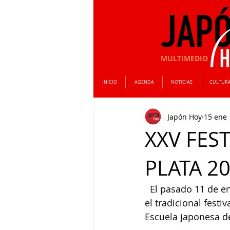
MULTIMEDIO
INICIO
AGENDA
NOTICIAS
CULTUR
Japón Hoy
15 ene
XXV FES
PLATA 2
  El pasado 11 de e
el tradicional festi
Escuela japonesa de