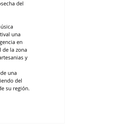
osecha del 
úsica 
tival una 
igencia en 
 de la zona 
artesanias y 
 de una 
ciendo del 
de su región.