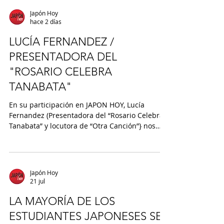
Japón Hoy
hace 2 días
LUCÍA FERNANDEZ /
PRESENTADORA DEL
"ROSARIO CELEBRA
TANABATA"
En su participación en JAPON HOY, Lucía
Fernandez (Presentadora del “Rosario Celebra
Tanabata” y locutora de “Otra Canción”} nos
comentó : “Otra Canción es un programa de la
radio Universidad Nacional de Rosario que sale
todos los miércoles a las 20 hs. Vamos a
eventos y lugares a pedirles a las personas que
Japón Hoy
nos recomienden una canción”. “El programa
21 jul
se escucha por radio UNR en FM 103.3 y
posteriormente a través de la plataforma
LA MAYORÍA DE LOS
IVOOX en donde esncontrás todos los
ESTUDIANTES JAPONESES SE
episodios”.