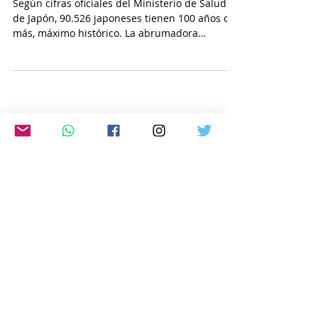
MÁS
Según cifras oficiales del Ministerio de Salud
de Japón, 90.526 japoneses tienen 100 años o
más, máximo histórico. La abrumadora
mayoría...
Japón Hoy
2 sept 2022
“SOMOS NIKKEI” (Podcast) /
MITSUKO & GO
@somosnikkei . En sus participaciones en
JAPON HOY, Mitsuko y Go del podcast “Somos
nikkei” nos comentaron : “Al inicio hicimos
pruebas...