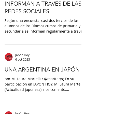
INFORMAN A TRAVÉS DE LAS
REDES SOCIALES
Según una encuesta, casi dos tercios de los
alumnos de los últimos cursos de primaria y de
secundaria se informan regularmente a través
de las redes sociales. El periódico Yomiuri
Shimbun y el Centro X Dignity de la
Universidad de Keio realizaron una encuesta
conjunta a unos 4000 estudiantes, desde
Japón Hoy
cuarto grado de primaria hasta tercer año de
6 oct 2023
secundaria. El objetivo era explorar cómo
interactúan con las noticias y otra información,
UNA ARGENTINA EN JAPÓN
y qué opinan sobre su contenido. Según la en
por M. Laura Martelli / @mariteryg En su
participación en JAPON HOY, M. Laura Martelli
(Actualidad japonesa), nos comentó:
“Actualmente...
Japón Hoy