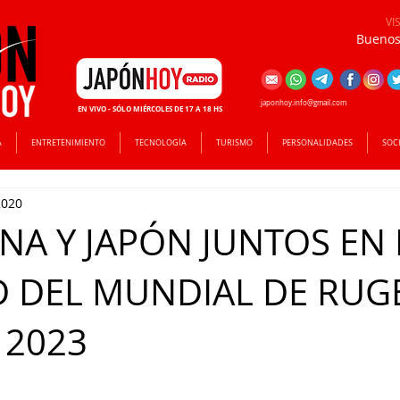
VI
Buenos 
japonhoy.info@gmail.com
EN VIVO - SÓLO MIÉRCOLES DE 17 A 18 HS
A
ENTRETENIMIENTO
TECNOLOGÍA
TURISMO
PERSONALIDADES
SOC
2020
NA Y JAPÓN JUNTOS EN 
 DEL MUNDIAL DE RUG
 2023