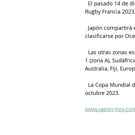
  El pasado 14 de diciembre se realizó el sorteo de grupos para el próximo Mundial de 
Rugby Francia 2023
  Japón compartirá el grupo D junto a Argentina, Inglaterra, el primer equipo a 
clasificarse por Oc
  Las otras zonas están integradas por: Nueva Zelanda, Francia, Italia, América 1 y Africa 
1 (zona A), Sudáfric
Australia, Fiji, Euro
  La Copa Mundial de Rugby Francia se llevará a cabo del 8 de septiembre a l 21 de 
octubre 2023. 
www.japon-hoy.com