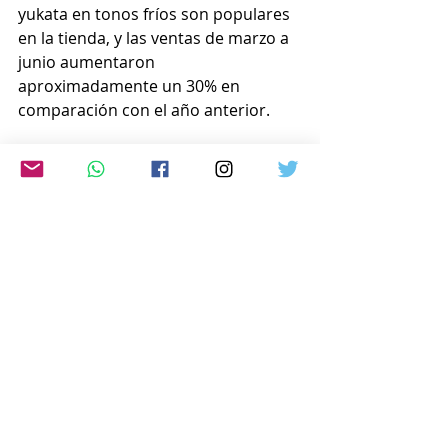
yukata en tonos fríos son populares 
en la tienda, y las ventas de marzo a 
junio aumentaron 
aproximadamente un 30% en 
comparación con el año anterior.
  Matsuya Ginza dijo que establecerá 
una sección de yukata a partir del 24 
de julio por primera vez en cinco 
años.
  Según Yano Research Institute Ltd., 
el mercado minorista de kimonos, 
que incluye el yukata, se redujo de 
260.500 millones de yenes en 2019 a 
192.500 millones de yenes en 2020. 
En 2024, se espera que alcance los 
223.000 millones de yenes, casi sin 
cambios respecto al año anterior.