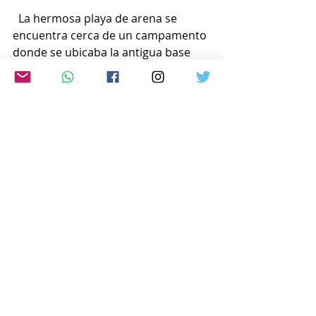
  La hermosa playa de arena se 
encuentra cerca de un campamento 
donde se ubicaba la antigua base 
aérea naval de Ibusuki. Hacia el final 
de la Segunda Guerra Mundial, la 
base sirvió como base para ataques 
suicidas con aeronaves navales, y 
muchos jóvenes soldados partieron 
de allí.
Se dice que todavía se encuentran 
restos de hidroaviones en la playa, 
incluso casi 80 años después del 
final de la guerra.
www.japon-hoy.com.ar