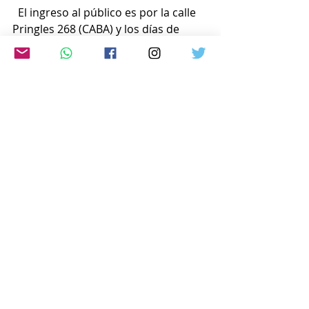
  El ingreso al público es por la calle 
Pringles 268 (CABA) y los días de 
atención son los lunes y martes (de 
18 a 21 hs.) y sábados (de 9 a 15 hs.).
Para más información: 
@biblioteca.akishino.
www.japon-hoy.com.ar
Comentarios
Escribir un comentario...
© 2025 JAPÓN HOY - TODOS LOS
DERECHOS RESERVADOS