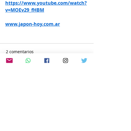
https://www.youtube.com/watch?
v=MOEv29_fHBM
www.japon-hoy.com.ar
2 comentarios
Escribir un comentario...
Lo más nuevo
edam tom
29 ene
I found 
matlab assignment help
 useful 
while practicing MATLAB problems, 
especially for understanding logic errors 