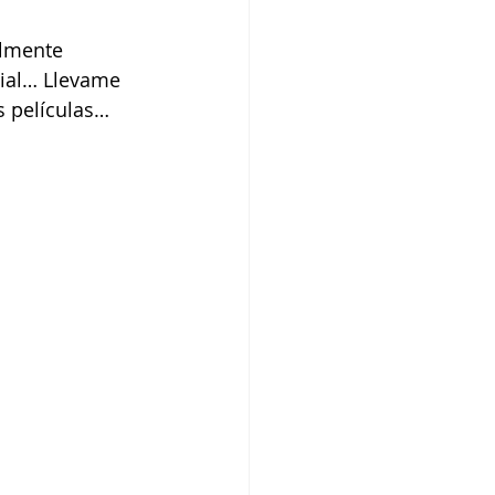
almente 
ial… Llevame 
s películas… 