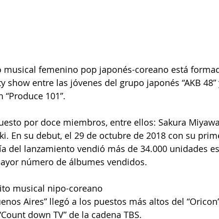
 musical femenino pop japonés-coreano está formad
ty show entre las jóvenes del grupo japonés “AKB 48”
n “Produce 101”.
uesto por doce miembros, entre ellos: Sakura Miyawak
. En su debut, el 29 de octubre de 2018 con su prime
 día del lanzamiento vendió más de 34.000 unidades e
mayor número de álbumes vendidos.
ito musical nipo-coreano
nos Aires” llegó a los puestos más altos del “Oricon”,
 “Count down TV” de la cadena TBS.