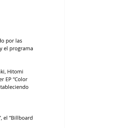
o por las 
 y el programa 
i, Hitomi 
r EP “Color 
stableciendo 
 el “Billboard 