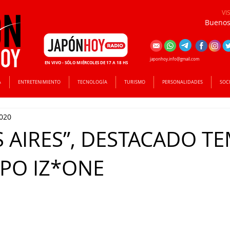
VI
Buenos 
japonhoy.info@gmail.com
EN VIVO - SÓLO MIÉRCOLES DE 17 A 18 HS
A
ENTRETENIMIENTO
TECNOLOGÍA
TURISMO
PERSONALIDADES
SOC
2020
 AIRES”, DESTACADO T
PO IZ*ONE