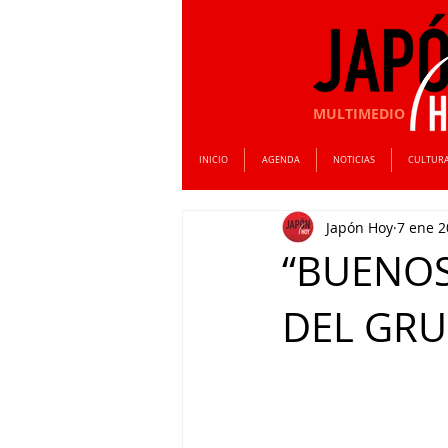
MULTIMEDIO
INICIO
AGENDA
NOTICIAS
CULTUR
Japón Hoy
7 ene 
“BUENOS
DEL GRU