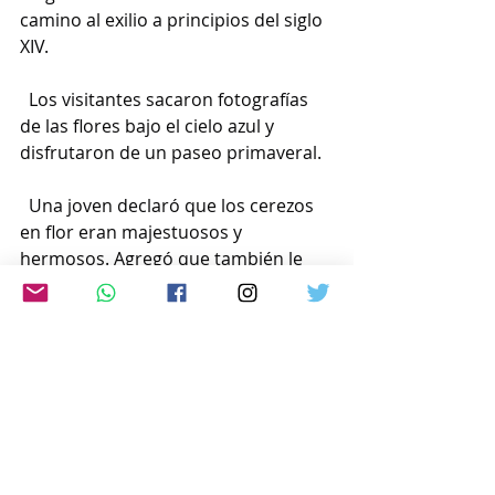
camino al exilio a principios del siglo 
XIV.
  Los visitantes sacaron fotografías 
de las flores bajo el cielo azul y 
disfrutaron de un paseo primaveral.
  Una joven declaró que los cerezos 
en flor eran majestuosos y 
hermosos. Agregó que también le 
gustaría verlos de noche.
  Los residentes locales dicen que las 
flores se podrán disfrutar una 
semana más. Son iluminadas todos 
los días de 7 p. m. a 9 p. m. hasta que 
caigan del árbol.