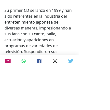
Su primer CD se lanzó en 1999 y han 
sido referentes en la industria del 
entretenimiento japonesa de 
diversas maneras, impresionando a 
sus fans con su canto, baile, 
actuación y apariciones en 
programas de variedades de 
televisión. Suspendieron sus 
actividades grupales a finales de 
2020 y anunciaron en mayo pasado 
que pondrían fin a su trayectoria con 
la gira despedida “Arashi Live Tour 
2026 – We are Arashi”.
www.japon-hoy.com.ar