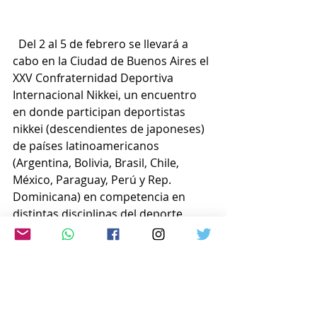
  Del 2 al 5 de febrero se llevará a 
cabo en la Ciudad de Buenos Aires el 
XXV Confraternidad Deportiva 
Internacional Nikkei, un encuentro 
en donde participan deportistas 
nikkei (descendientes de japoneses) 
de países latinoamericanos 
(Argentina, Bolivia, Brasil, Chile, 
México, Paraguay, Perú y Rep. 
Dominicana) en competencia en 
distintas disciplinas del deporte.
La actividad tiene como sede 
principal el Parque Olímpico de la 
Ciudad de Buenos Aires (av. Cnel. 
Roca 5252, CABA).
Más información: @confra_arg