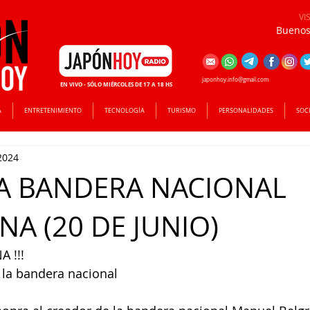
VI
Buenos 
japonhoy.info@gmail.com
EN VIVO - SÓLO MIÉRCOLES DE 17 A 18 HS
A
ENTRETENIMIENTO
TECNOLOGÍA
TURISMO
PERSONALIDADES
SOC
2024
LA BANDERA NACIONAL
NA (20 DE JUNIO)
A !!!
e la bandera nacional