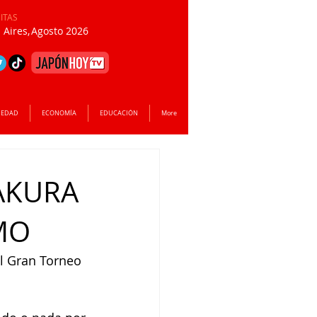
SITAS
Aires,
Agosto 2026
IEDAD
ECONOMÍA
EDUCACIÓN
More
AKURA
MO
el Gran Torneo 