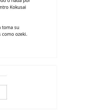
odo o nada por 
ntro Kokusai 
n toma su 
s como ozeki. 