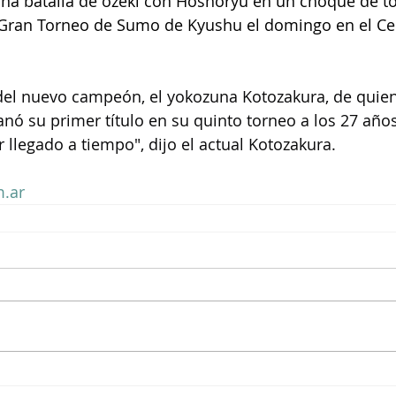
una batalla de ozeki con Hoshoryu en un choque de t
Gran Torneo de Sumo de Kyushu el domingo en el Ce
 del nuevo campeón, el yokozuna Kotozakura, de quie
ó su primer título en su quinto torneo a los 27 año
 llegado a tiempo", dijo el actual Kotozakura.
.ar