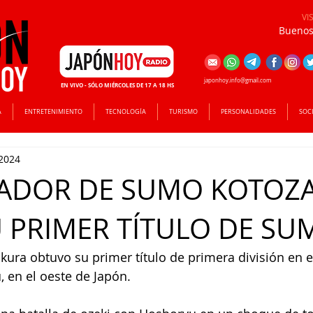
VI
Buenos 
japonhoy.info@gmail.com
EN VIVO - SÓLO MIÉRCOLES DE 17 A 18 HS
A
ENTRETENIMIENTO
TECNOLOGÍA
TURISMO
PERSONALIDADES
SOC
2024
HADOR DE SUMO KOTOZ
 PRIMER TÍTULO DE SU
akura obtuvo su primer título de primera división en 
 en el oeste de Japón.