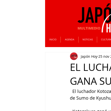
MULTIMEDIO
INICIO
AGENDA
NOTICIAS
CULTUR
Japón Hoy
25 nov 
EL LUC
GANA SU
  El luchador Kotoz
de Sumo de Kyushu,