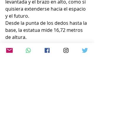
levantada y el brazo en alto, como si 
quisiera extenderse hacia el espacio 
y el futuro.
Desde la punta de los dedos hasta la 
base, la estatua mide 16,72 metros 
de altura.
  Junto a la estatua de Gundam, se 
está construyendo un pabellón que 
representa el mundo del popular 
anime “Mobile Suit Gundam”.
www.japon-hoy.com.ar
Comentarios