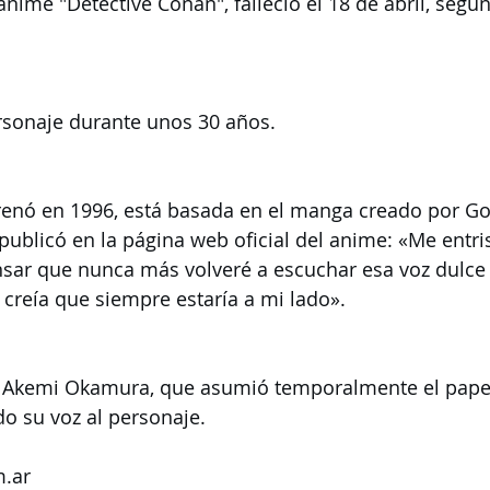
anime "Detective Conan", falleció el 18 de abril, segú
personaje durante unos 30 años.
strenó en 1996, está basada en el manga creado por 
publicó en la página web oficial del anime: «Me entri
ar que nunca más volveré a escuchar esa voz dulce 
 creía que siempre estaría a mi lado».
je Akemi Okamura, que asumió temporalmente el papel
o su voz al personaje.
.ar