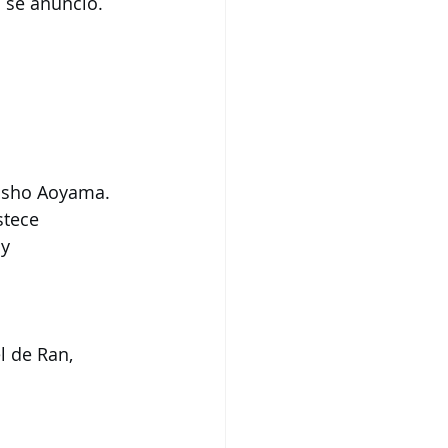
n se anunció. 
Gosho Aoyama. 
stece 
y 
 de Ran, 