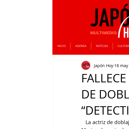
MULTIMEDIO
INICIO
AGENDA
NOTICIAS
CULTUR
Japón Hoy
18 may
FALLECE
DE DOBL
“DETECT
   La actriz de doblaje Wakana Yamazaki, conocida principalmente por ser la voz de Ran 