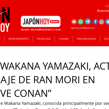
VI
Buenos 
japonhoy.info@gmail.com
EN VIVO - SÓLO MIÉRCOLES DE 17 A 18 HS
A
ENTRETENIMIENTO
TECNOLOGÍA
TURISMO
PERSONALIDADES
SOC
 WAKANA YAMAZAKI, AC
AJE DE RAN MORI EN
IVE CONAN”