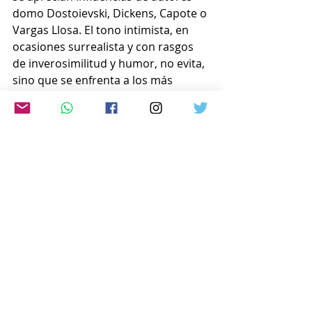
domo Dostoievski, Dickens, Capote o 
Vargas Llosa. El tono intimista, en 
ocasiones surrealista y con rasgos 
de inverosimilitud y humor, no evita, 
sino que se enfrenta a los más 
graves problemas sociales y a la 
lucha por la defensa de los valores 
humanos esenciales”.
  El Premio Princesa de Asturias es 
conocido como el Nobel español. Se 
otorga en ocho categorías, entre las 
que se encuentran las Artes, las 
Letras, los Deportes y la 
Investigación Técnica y Científica.
  Es la primera vez que un japonés ha 
conseguido el Premio de las Letras.