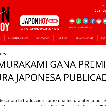
VI
Buenos 
japonhoy.info@gmail.com
EN VIVO - SÓLO MIÉRCOLES DE 17 A 18 HS
A
ENTRETENIMIENTO
TECNOLOGÍA
TURISMO
PERSONALIDADES
SOC
2025
MURAKAMI GANA PREMI
URA JAPONESA PUBLICA
escribió la traducción como una lectura atenta por e