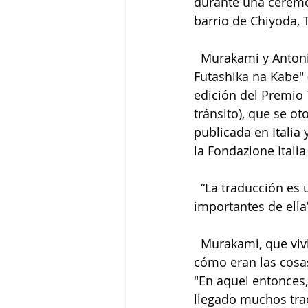
durante una ceremon
barrio de Chiyoda, 
  Murakami y Antoni
Futashika na Kabe" 
edición del Premio 
tránsito), que se o
publicada en Italia
la Fondazione Itali
  “La traducción e
importantes de ella
  Murakami, que viv
cómo eran las cosas
"En aquel entonces,
llegado muchos trad