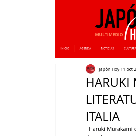
MULTIMEDIO
INICIO
AGENDA
NOTICIAS
CULTUR
Japón Hoy
11 oct 
HARUKI 
LITERAT
ITALIA
  Haruki Murakami d