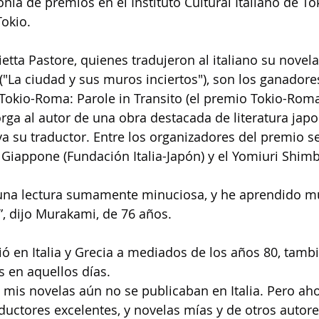
ia de premios en el Instituto Cultural Italiano de Tok
Tokio.
etta Pastore, quienes tradujeron al italiano su novela
("La ciudad y sus muros inciertos"), son los ganadores
Tokio-Roma: Parole in Transito (el premio Tokio-Roma
torga al autor de una obra destacada de literatura jap
 ya su traductor. Entre los organizadores del premio s
a Giappone (Fundación Italia-Japón) y el Yomiuri Shim
s una lectura sumamente minuciosa, y he aprendido m
”, dijo Murakami, de 76 años.
ió en Italia y Grecia a mediados de los años 80, tamb
 en aquellos días.
 mis novelas aún no se publicaban en Italia. Pero ah
uctores excelentes, y novelas mías y de otros autor