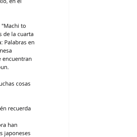
io, en el 
 "Machi to 
 de la cuarta 
: Palabras en 
onesa 
e encuentran 
bun.
uchas cosas 
ién recuerda 
ora han 
es japoneses 