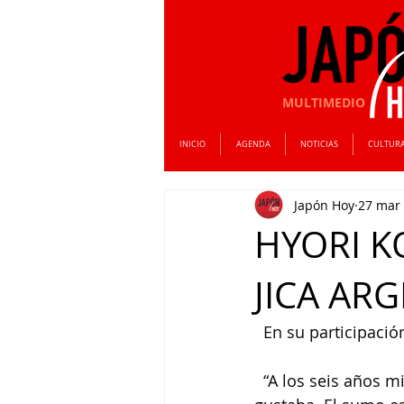
MULTIMEDIO
INICIO
AGENDA
NOTICIAS
CULTUR
Japón Hoy
27 mar
HYORI K
JICA AR
  En su participaci
  “A los seis años