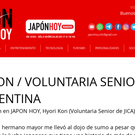
VI
Buenos 
japonhoy.info@gmail.com
EN VIVO - SÓLO MIÉRCOLES DE 17 A 18 HS
A
ENTRETENIMIENTO
TECNOLOGÍA
TURISMO
PERSONALIDADES
SOC
ON / VOLUNTARIA SENIO
GENTINA
ón en JAPON HOY, Hyori Kon (Voluntaria Senior de JICA
 mi hermano mayor me llevó al dojo de sumo a pesar 