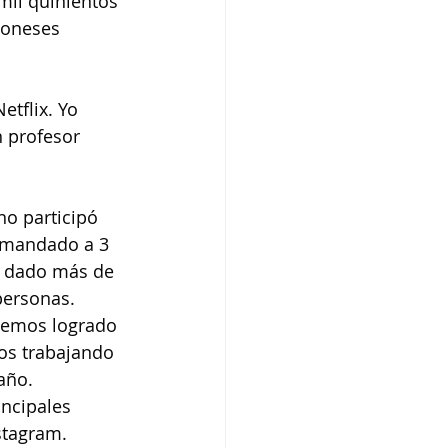
mil quinientos 
poneses 
tflix. Yo 
n profesor 
o participó 
s mandado a 3 
s dado más de 
personas. 
Hemos logrado 
os trabajando 
año. 
ncipales 
tagram. 