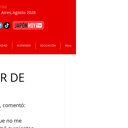
SITAS
Aires,
Agosto 2026
IEDAD
ECONOMÍA
EDUCACIÓN
More
R DE
), comentó:
que no me 