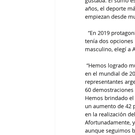
gustaba. El sumo es
años, el deporte má
empiezan desde mu
  “En 2019 protagon
tenía dos opciones p
masculino, elegí a 
 “Hemos logrado mu
en el mundial de 20
representantes arg
60 demostraciones e
Hemos brindado el 
un aumento de 42 p
en la realización de
Afortunadamente, y
aunque seguimos bu