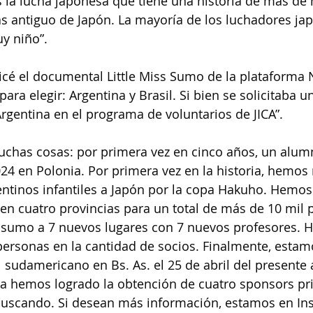
 la lucha japonesa que tiene una historia de más de 
s antiguo de Japón. La mayoría de los luchadores ja
y niño”.
icé el documental Little Miss Sumo de la plataforma Ne
ara elegir: Argentina y Brasil. Si bien se solicitaba u
Argentina en el programa de voluntarios de JICA”.
chas cosas: por primera vez en cinco años, un alumn
24 en Polonia. Por primera vez en la historia, hemo
entinos infantiles a Japón por la copa Hakuho. Hemo
n cuatro provincias para un total de más de 10 mil 
sumo a 7 nuevos lugares con 7 nuevos profesores. 
ersonas en la cantidad de socios. Finalmente, estam
l sudamericano en Bs. As. el 25 de abril del presente 
a hemos logrado la obtención de cuatro sponsors pri
scando. Si desean más información, estamos en Ins