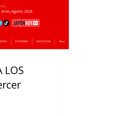
SITAS
Aires,
Agosto 2026
IEDAD
ECONOMÍA
EDUCACIÓN
More
A LOS
rcer