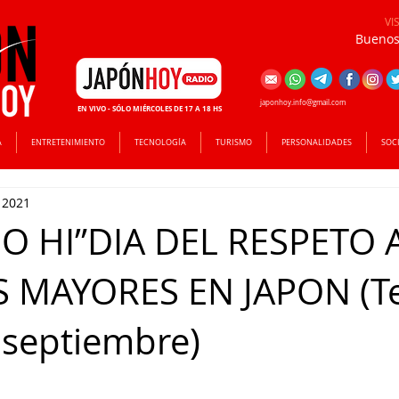
VI
Buenos 
japonhoy.info@gmail.com
EN VIVO - SÓLO MIÉRCOLES DE 17 A 18 HS
A
ENTRETENIMIENTO
TECNOLOGÍA
TURISMO
PERSONALIDADES
SOC
 2021
NO HI”DIA DEL RESPETO 
 MAYORES EN JAPON (Te
 septiembre)