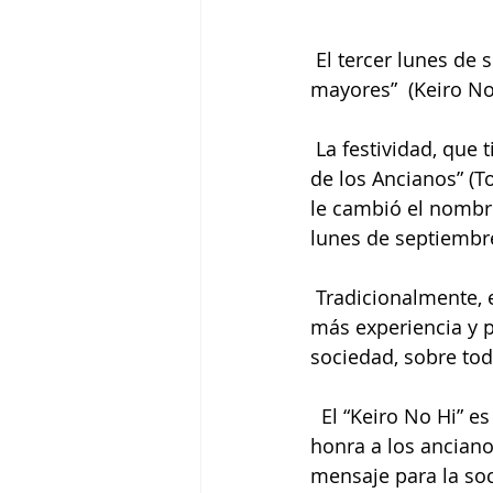
 El tercer lunes de septiembre se celebra en Japón el “Día del respeto a los adultos 
mayores”  (Keiro No
 La festividad, que tiene carácter nacional y anual, se creó en 1951 con el nombre “Dia 
de los Ancianos” (To
le cambió el nombre 
lunes de septiembre
 Tradicionalmente, en Japón se respeta y venera a los ancianos, por ser quienes tienen 
más experiencia y p
sociedad, sobre to
  El “Keiro No Hi” es una festividad muy importante en la cultura japonesa en donde se 
honra a los anciano
mensaje para la soc