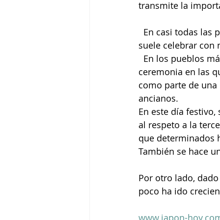
transmite la import
  En casi todas las prefecturas, ciudades, barrios, escuelas y centros comerciales, se 
suele celebrar con 
  En los pueblos más pequeños todavía se mantienen la tradición del “keirokai”, una 
ceremonia en las qu
como parte de una c
ancianos. 
En este día festivo
al respeto a la terc
que determinados h
También se hace una
Por otro lado, dado
poco ha ido crecien
www.japon-hoy.com