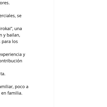
ores.
 y bailan, 
 para los 
experiencia y 
ontribución 
ta. 
miliar, poco a 
en familia. 