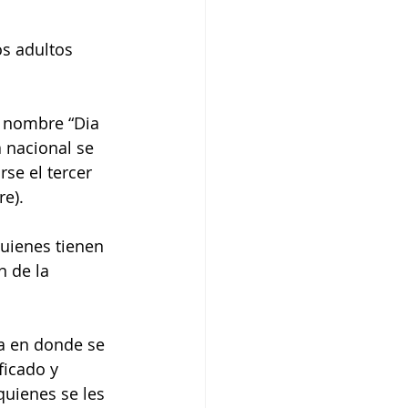
a nacional se 
se el tercer 
re).
 de la 
ficado y 
uienes se les 