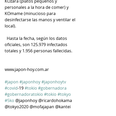
KOzara (platos pequeños y 
personales a la hora de comer) y 
KOmame (minucioso para 
desinfectarse las manos y ventilar el 
local).
  Hasta la fecha, según los datos 
oficiales, son 125.979 infectados 
totales y 1.956 personas fallecidas. 
www.japon-hoy.com.ar
#japon
#japonhoy
#japonhoytv
#covid
-19 
#tokio
#gobernadora
#gobernadoratokio
#tokio
#tokyo
#5ko
 @japonhoy @ricardohokama   
@tokyo2020 @mofajapan @kantei