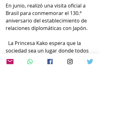
En junio, realizó una visita oficial a 
Brasil para conmemorar el 130.º 
aniversario del establecimiento de 
relaciones diplomáticas con Japón.
  La Princesa Kako espera que la 
sociedad sea un lugar donde todos 
puedan vivir con tranquilidad y tener 
una amplia gama de opciones.
Continúa trabajando dos veces por 
semana como miembro del personal 
a tiempo parcial de la Federación 
Japonesa de Sordos.
www.japon-hoy.com.ar
Comentarios