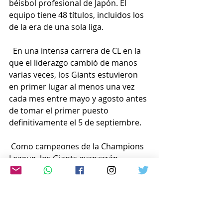
béisbol profesional de Japón. El 
equipo tiene 48 títulos, incluidos los 
de la era de una sola liga.
  En una intensa carrera de CL en la 
que el liderazgo cambió de manos 
varias veces, los Giants estuvieron 
en primer lugar al menos una vez 
cada mes entre mayo y agosto antes 
de tomar el primer puesto 
definitivamente el 5 de septiembre.
 Como campeones de la Champions 
League, los Giants avanzarán 
directamente a la fase final de la 
Climax Series de tres equipos, de la 
que el ganador avanzará a la Japan 
Series. A partir del 16 de octubre, los 
Giants se enfrentarán al ganador de 