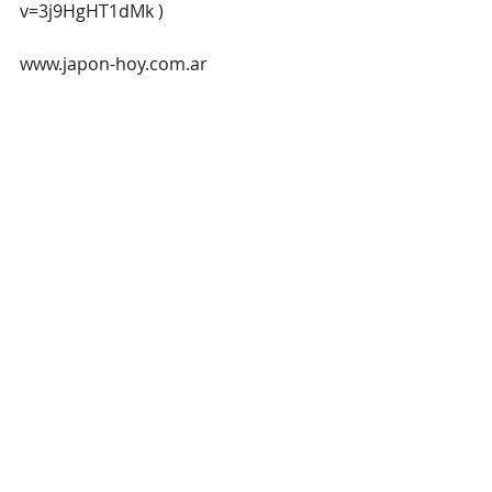
v=3j9HgHT1dMk
 )
www.japon-hoy.com.ar