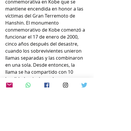
conmemorativa en Kobe que se 
mantiene encendida en honor a las 
víctimas del Gran Terremoto de 
Hanshin. El monumento 
conmemorativo de Kobe comenzó a 
funcionar el 17 de enero de 2000, 
cinco años después del desastre, 
cuando los sobrevivientes unieron 
llamas separadas y las combinaron 
en una sola. Desde entonces, la 
llama se ha compartido con 10 
localidades, incluyendo 
comunidades afectadas por el Gran 
Terremoto del Este de Japón. Esta es 
la primera vez que se instala una 
lámpara de gas conmemorativa en la 
zona de Noto.
www.japon-hoy.com.ar