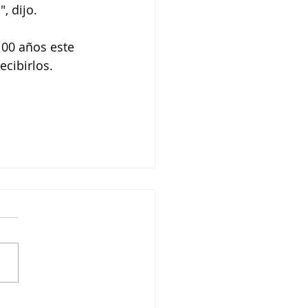
, dijo.
100 años este 
cibirlos.