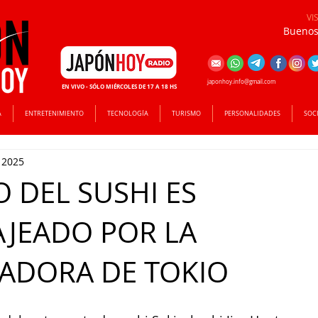
VI
Buenos 
japonhoy.info@gmail.com
EN VIVO - SÓLO MIÉRCOLES DE 17 A 18 HS
A
ENTRETENIMIENTO
TECNOLOGÍA
TURISMO
PERSONALIDADES
SOC
 2025
 DEL SUSHI ES
JEADO POR LA
ADORA DE TOKIO