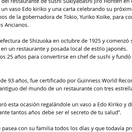
 del restaurante de sushi Sukiyabashi Jiro Honten en e
ó un vaso Edo kiriko y una carta celebrando su próx
s de la gobernadora de Tokio, Yuriko Koike, para c
os Ancianos.
refectura de Shizuoka en octubre de 1925 y comenzó 
 en un restaurante y posada local de estilo japonés.
os 25 años para convertirse en chef de sushi y fundó
d de 93 años, fue certificado por Guinness World Reco
antiguo del mundo de un restaurante con tres estrell
ró esta ocasión regalándole un vaso a Edo Kiriko y di
nte tantos años debe ser el secreto de tu salud”.
asea con su familia todos los días y que todavía pr