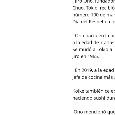
  Jiro Ono, fundador
Chuo, Tokio, recibi
número 100 de mano
Día del Respeto a l
  Ono nació en la p
a la edad de 7 años
Se mudó a Tokio a l
Jiro en 1965.
  En 2019, a la eda
jefe de cocina más 
Koike también celeb
haciendo sushi dura
 Ono mencionó que p