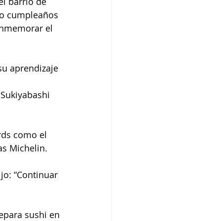
l barrio de 
imo cumpleaños 
onmemorar el 
su aprendizaje 
 Sukiyabashi 
rds como el 
as Michelin.
jo: “Continuar 
epara sushi en 