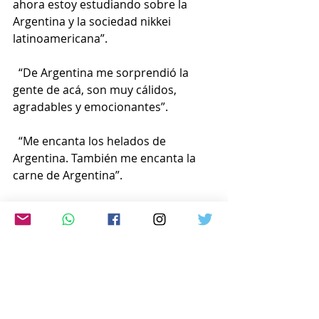
ahora estoy estudiando sobre la 
Argentina y la sociedad nikkei 
latinoamericana”.
  “De Argentina me sorprendió la 
gente de acá, son muy cálidos, 
agradables y emocionantes”.
  “Me encanta los helados de 
Argentina. También me encanta la 
carne de Argentina”.
** (Fragmento del comentario de 
Maho Iida (estudiante japonesa en 
Buenos Aires) en el programa del 
10/07/2024).
ver más:
https://www.youtube.com/watch?