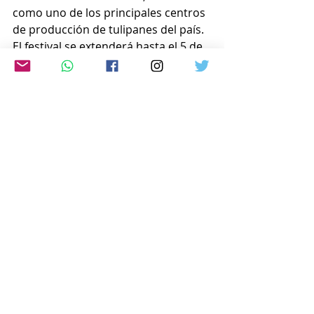
como uno de los principales centros 
de producción de tulipanes del país. 
El festival se extenderá hasta el 5 de 
mayo.
www.japon-hoy.com.ar
Comentarios
Escribir un comentario...