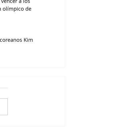
 vencer a los 
 olímpico de 
urcoreanos Kim 