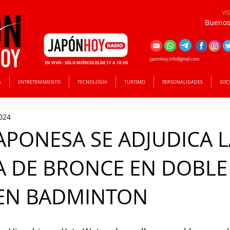
VI
Buenos 
japonhoy.info@gmail.com
EN VIVO - SÓLO MIÉRCOLES DE 17 A 18 HS
A
ENTRETENIMIENTO
TECNOLOGÍA
TURISMO
PERSONALIDADES
SOC
024
JAPONESA SE ADJUDICA 
 DE BRONCE EN DOBLE
 EN BADMINTON