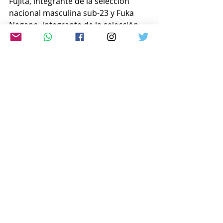
Fujita, integrante de la selección 
nacional masculina sub-23 y Fuka 
Nagano, integrante de la selección 
femenina, conocida como Nadeshiko 
Japón.
  Fujita dijo: “Al usar los nuevos 
uniformes, realmente sentí que los 
Juegos Olímpicos estaban a punto de 
comenzar”.
www.japon-hoy.com.ar
Comentarios