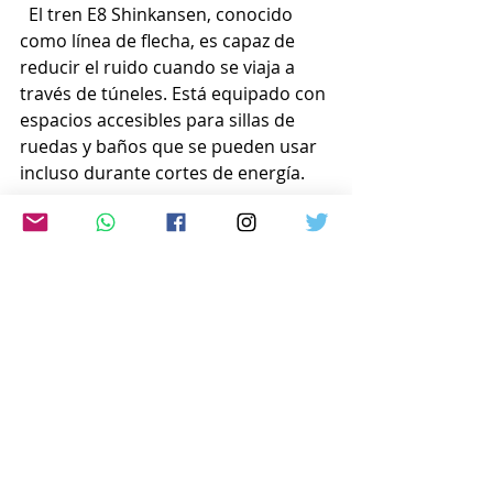
  El tren E8 Shinkansen, conocido 
como línea de flecha, es capaz de 
reducir el ruido cuando se viaja a 
través de túneles. Está equipado con 
espacios accesibles para sillas de 
ruedas y baños que se pueden usar 
incluso durante cortes de energía.
  El nuevo tren bala reemplazará a la 
Serie E3 y tendrá una velocidad 
máxima de 300 km/h, frente a los 
275 km/h actuales.
www.japon-hoy.com.ar