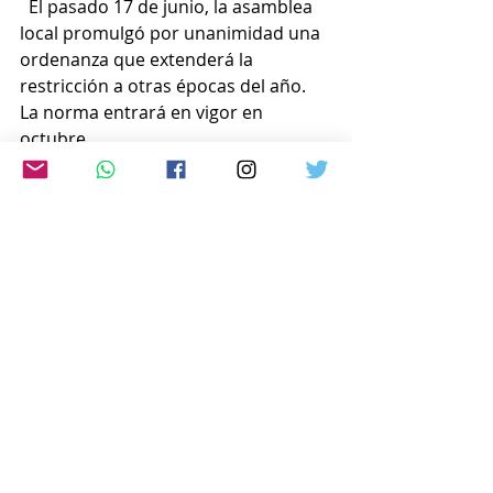
  El pasado 17 de junio, la asamblea 
local promulgó por unanimidad una 
ordenanza que extenderá la 
restricción a otras épocas del año.
La norma entrará en vigor en 
octubre.
Con respecto al horario, la 
prohibición comenzaría a las 6 p.m. y 
concluiría a las 5 a. m. No habrá 
sanción para los infractores.
www.japon-hoy.com.ar
Comentarios
Escribir un comentario...