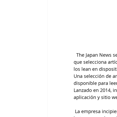
  The Japan News se ha asociado con la startup de medios inkl, un servicio de noticias 
que selecciona artí
los lean en disposit
Una selección de a
disponible para leer
Lanzado en 2014, in
aplicación y sitio w
 La empresa incipiente proporciona una plataforma simple y asequible para que los 