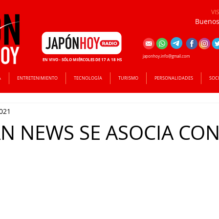
VI
Buenos 
japonhoy.info@gmail.com
EN VIVO - SÓLO MIÉRCOLES DE 17 A 18 HS
A
ENTRETENIMIENTO
TECNOLOGÍA
TURISMO
PERSONALIDADES
SOC
2021
AN NEWS SE ASOCIA CON