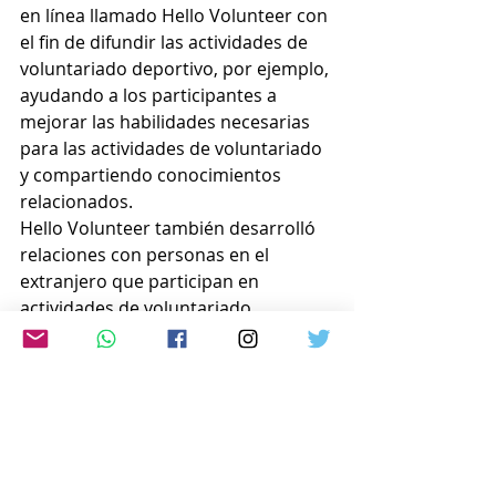
en línea llamado Hello Volunteer con 
el fin de difundir las actividades de 
voluntariado deportivo, por ejemplo, 
ayudando a los participantes a 
mejorar las habilidades necesarias 
para las actividades de voluntariado 
y compartiendo conocimientos 
relacionados.
Hello Volunteer también desarrolló 
relaciones con personas en el 
extranjero que participan en 
actividades de voluntariado.
  Con sus esfuerzos y su pasión 
altamente evaluados, Tarumi fue 
seleccionada como una de los 10.000 
portadores de la antorcha en los 
Juegos Olímpicos de París, que se 
celebrarán entre el 26 de julio y el 11 