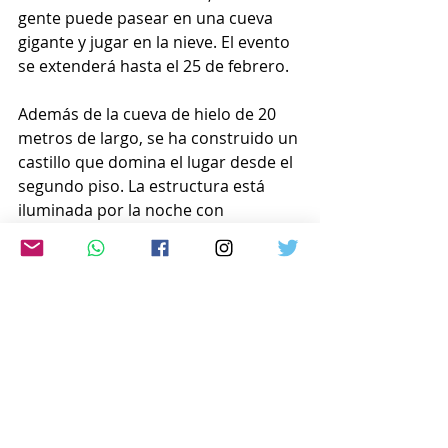
gente puede pasear en una cueva 
gigante y jugar en la nieve. El evento 
se extenderá hasta el 25 de febrero.
Además de la cueva de hielo de 20 
metros de largo, se ha construido un 
castillo que domina el lugar desde el 
segundo piso. La estructura está 
iluminada por la noche con 
aproximadamente 600.000 
bombillas. Los visitantes suelen 
frecuentar una barra de bar hecha 
de hielo y sentarse en un kotatsu, 
una mesa tradicional con calefacción 
interna.
www.japon-hoy.com.ar