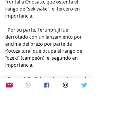
frontal a Onosato, que ostenta el 
rango de “sekiwake”, el tercero en 
importancia.
  Por su parte, Terunofuji fue 
derrotado con un lanzamiento por 
encima del brazo por parte de 
Kotozakura, que ocupa el rango de 
“ozeki” (campeón), el segundo en 
importancia.
  Terunofuji y Takanosho se fueron al 
desempate al tener ambos 12 
victorias y tres derrotas.
  Terunofuji derrotó a Takanosho 
sacándolo de la arena y consiguió su 
primer título desde el torneo de Año 
Nuevo.