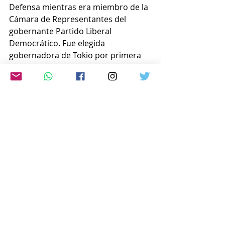
Defensa mientras era miembro de la 
Cámara de Representantes del 
gobernante Partido Liberal 
Democrático. Fue elegida 
gobernadora de Tokio por primera 
vez en julio de 2016.
  Entre sus logros se encuentran la 
implementación de una ordenanza 
que obliga a instalar paneles solares 
en viviendas unifamiliares, la 
creación de un programa de 
subsidios de 5.000 yenes mensuales 
para menores de 18 años y la 
implementación de la gratuidad de 
la matrícula en escuelas 
secundarias, incluyendo 
instituciones privadas.